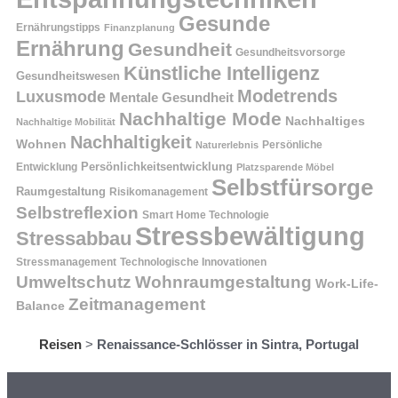
Gesunde
Ernährungstipps
Finanzplanung
Ernährung
Gesundheit
Gesundheitsvorsorge
Künstliche Intelligenz
Gesundheitswesen
Modetrends
Luxusmode
Mentale Gesundheit
Nachhaltige Mode
Nachhaltiges
Nachhaltige Mobilität
Nachhaltigkeit
Wohnen
Persönliche
Naturerlebnis
Entwicklung
Persönlichkeitsentwicklung
Platzsparende Möbel
Selbstfürsorge
Raumgestaltung
Risikomanagement
Selbstreflexion
Smart Home Technologie
Stressbewältigung
Stressabbau
Stressmanagement
Technologische Innovationen
Wohnraumgestaltung
Umweltschutz
Work-Life-
Zeitmanagement
Balance
Reisen
>
Renaissance-Schlösser in Sintra, Portugal