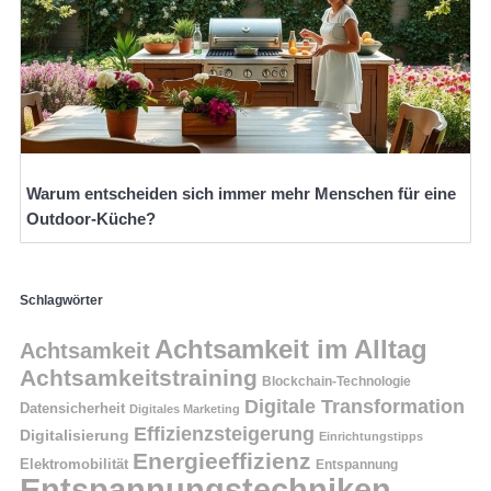
Warum entscheiden sich immer mehr Menschen für eine
Outdoor-Küche?
Schlagwörter
Achtsamkeit im Alltag
Achtsamkeit
Achtsamkeitstraining
Blockchain-Technologie
Digitale Transformation
Datensicherheit
Digitales Marketing
Effizienzsteigerung
Digitalisierung
Einrichtungstipps
Energieeffizienz
Elektromobilität
Entspannung
Entspannungstechniken