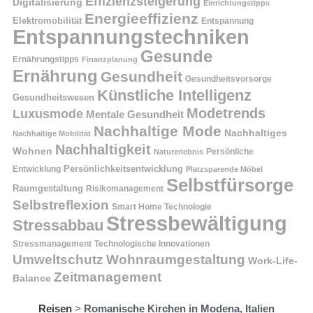
Effizienzsteigerung
Digitalisierung
Einrichtungstipps
Energieeffizienz
Elektromobilität
Entspannung
Entspannungstechniken
Gesunde
Ernährungstipps
Finanzplanung
Ernährung
Gesundheit
Gesundheitsvorsorge
Künstliche Intelligenz
Gesundheitswesen
Modetrends
Luxusmode
Mentale Gesundheit
Nachhaltige Mode
Nachhaltiges
Nachhaltige Mobilität
Nachhaltigkeit
Wohnen
Persönliche
Naturerlebnis
Entwicklung
Persönlichkeitsentwicklung
Platzsparende Möbel
Selbstfürsorge
Raumgestaltung
Risikomanagement
Selbstreflexion
Smart Home Technologie
Stressbewältigung
Stressabbau
Stressmanagement
Technologische Innovationen
Wohnraumgestaltung
Umweltschutz
Work-Life-
Zeitmanagement
Balance
Reisen
>
Romanische Kirchen in Modena, Italien