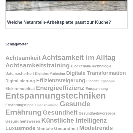
Welche Naturstein-Arbeitsplatte passt zur Küche?
Schlagwörter
Achtsamkeit im Alltag
Achtsamkeit
Achtsamkeitstraining
Blockchain-Technologie
Digitale Transformation
Datensicherheit
Digitales Marketing
Effizienzsteigerung
Digitalisierung
Einrichtungstipps
Energieeffizienz
Elektromobilität
Entspannung
Entspannungstechniken
Gesunde
Ernährungstipps
Finanzplanung
Ernährung
Gesundheit
Gesundheitsvorsorge
Künstliche Intelligenz
Gesundheitswesen
Modetrends
Luxusmode
Mentale Gesundheit