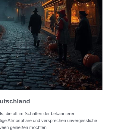
eutschland
ls
, die oft im Schatten der bekannteren
artige Atmosphäre und versprechen unvergessliche
oween genießen möchten.