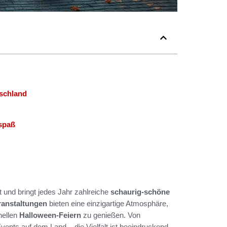
tschland
lspaß
t und bringt jedes Jahr zahlreiche
schaurig-schöne
ranstaltungen
bieten eine einzigartige Atmosphäre,
nellen
Halloween-Feiern
zu genießen. Von
vents auf dem Land – die Vielfalt ist beeindruckend.