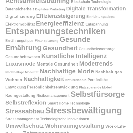
Achtsamkeitstraining
Blockchain-Technologie
Digitale Transformation
Datensicherheit
Digitales Marketing
Effizienzsteigerung
Digitalisierung
Einrichtungstipps
Energieeffizienz
Elektromobilität
Entspannung
Entspannungstechniken
Gesunde
Ernährungstipps
Finanzplanung
Ernährung
Gesundheit
Gesundheitsvorsorge
Künstliche Intelligenz
Gesundheitswesen
Modetrends
Luxusmode
Mentale Gesundheit
Nachhaltige Mode
Nachhaltiges
Nachhaltige Mobilität
Nachhaltigkeit
Wohnen
Persönliche
Naturerlebnis
Entwicklung
Persönlichkeitsentwicklung
Platzsparende Möbel
Selbstfürsorge
Raumgestaltung
Risikomanagement
Selbstreflexion
Smart Home Technologie
Stressbewältigung
Stressabbau
Stressmanagement
Technologische Innovationen
Wohnraumgestaltung
Umweltschutz
Work-Life-