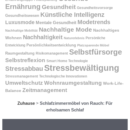
Ernährung
Gesundheit
Gesundheitsvorsorge
Künstliche Intelligenz
Gesundheitswesen
Modetrends
Luxusmode
Mentale Gesundheit
Nachhaltige Mode
Nachhaltiges
Nachhaltige Mobilität
Nachhaltigkeit
Wohnen
Persönliche
Naturerlebnis
Entwicklung
Persönlichkeitsentwicklung
Platzsparende Möbel
Selbstfürsorge
Raumgestaltung
Risikomanagement
Selbstreflexion
Smart Home Technologie
Stressbewältigung
Stressabbau
Stressmanagement
Technologische Innovationen
Wohnraumgestaltung
Umweltschutz
Work-Life-
Zeitmanagement
Balance
Zuhause
>
Schlafzimmermöbel von Rauch: Für
erholsamen Schlaf