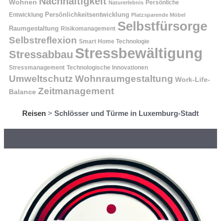
Nachhaltigkeit
Wohnen
Persönliche
Naturerlebnis
Entwicklung
Persönlichkeitsentwicklung
Platzsparende Möbel
Selbstfürsorge
Raumgestaltung
Risikomanagement
Selbstreflexion
Smart Home Technologie
Stressbewältigung
Stressabbau
Stressmanagement
Technologische Innovationen
Wohnraumgestaltung
Umweltschutz
Work-Life-
Zeitmanagement
Balance
Reisen
>
Schlösser und Türme in Luxemburg-Stadt