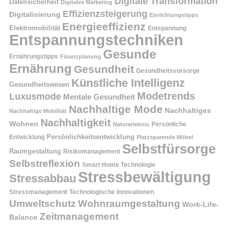
Digitale Transformation
Datensicherheit
Digitales Marketing
Effizienzsteigerung
Digitalisierung
Einrichtungstipps
Energieeffizienz
Elektromobilität
Entspannung
Entspannungstechniken
Gesunde
Ernährungstipps
Finanzplanung
Ernährung
Gesundheit
Gesundheitsvorsorge
Künstliche Intelligenz
Gesundheitswesen
Modetrends
Luxusmode
Mentale Gesundheit
Nachhaltige Mode
Nachhaltiges
Nachhaltige Mobilität
Nachhaltigkeit
Wohnen
Persönliche
Naturerlebnis
Entwicklung
Persönlichkeitsentwicklung
Platzsparende Möbel
Selbstfürsorge
Raumgestaltung
Risikomanagement
Selbstreflexion
Smart Home Technologie
Stressbewältigung
Stressabbau
Stressmanagement
Technologische Innovationen
Wohnraumgestaltung
Umweltschutz
Work-Life-
Zeitmanagement
Balance