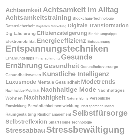
Achtsamkeit im Alltag
Achtsamkeit
Achtsamkeitstraining
Blockchain-Technologie
Digitale Transformation
Datensicherheit
Digitales Marketing
Effizienzsteigerung
Digitalisierung
Einrichtungstipps
Energieeffizienz
Elektromobilität
Entspannung
Entspannungstechniken
Gesunde
Ernährungstipps
Finanzplanung
Ernährung
Gesundheit
Gesundheitsvorsorge
Künstliche Intelligenz
Gesundheitswesen
Modetrends
Luxusmode
Mentale Gesundheit
Nachhaltige Mode
Nachhaltiges
Nachhaltige Mobilität
Nachhaltigkeit
Wohnen
Persönliche
Naturerlebnis
Entwicklung
Persönlichkeitsentwicklung
Platzsparende Möbel
Selbstfürsorge
Raumgestaltung
Risikomanagement
Selbstreflexion
Smart Home Technologie
Stressbewältigung
Stressabbau