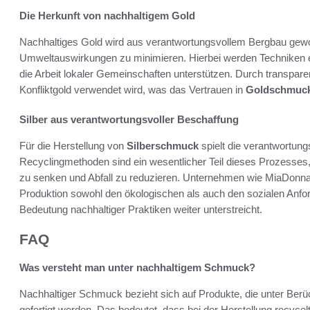
Die Herkunft von nachhaltigem Gold
Nachhaltiges Gold wird aus verantwortungsvollem Bergbau gewon
Umweltauswirkungen zu minimieren. Hierbei werden Techniken ein
die Arbeit lokaler Gemeinschaften unterstützen. Durch transparent
Konfliktgold verwendet wird, was das Vertrauen in
Goldschmuc
Silber aus verantwortungsvoller Beschaffung
Für die Herstellung von
Silberschmuck
spielt die verantwortung
Recyclingmethoden sind ein wesentlicher Teil dieses Prozesses
zu senken und Abfall zu reduzieren. Unternehmen wie MiaDonna 
Produktion sowohl den ökologischen als auch den sozialen Anf
Bedeutung nachhaltiger Praktiken weiter unterstreicht.
FAQ
Was versteht man unter nachhaltigem Schmuck?
Nachhaltiger Schmuck bezieht sich auf Produkte, die unter Berü
gefertigt werden. Das bedeutet, dass bei der Herstellung recycel