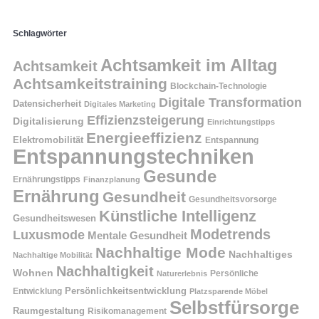
Schlagwörter
Achtsamkeit im Alltag
Achtsamkeit
Achtsamkeitstraining
Blockchain-Technologie
Digitale Transformation
Datensicherheit
Digitales Marketing
Effizienzsteigerung
Digitalisierung
Einrichtungstipps
Energieeffizienz
Elektromobilität
Entspannung
Entspannungstechniken
Gesunde
Ernährungstipps
Finanzplanung
Ernährung
Gesundheit
Gesundheitsvorsorge
Künstliche Intelligenz
Gesundheitswesen
Modetrends
Luxusmode
Mentale Gesundheit
Nachhaltige Mode
Nachhaltiges
Nachhaltige Mobilität
Nachhaltigkeit
Wohnen
Persönliche
Naturerlebnis
Entwicklung
Persönlichkeitsentwicklung
Platzsparende Möbel
Selbstfürsorge
Raumgestaltung
Risikomanagement