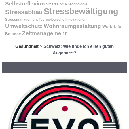
Selbstreflexion
Smart Home Technologie
Stressbewältigung
Stressabbau
Stressmanagement
Technologische Innovationen
Wohnraumgestaltung
Umweltschutz
Work-Life-
Zeitmanagement
Balance
Gesundheit
>
Schweiz: Wie finde ich einen guten
Augenarzt?