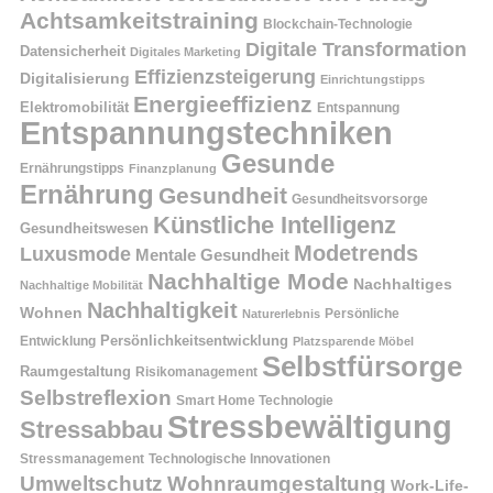
Achtsamkeitstraining
Blockchain-Technologie
Digitale Transformation
Datensicherheit
Digitales Marketing
Effizienzsteigerung
Digitalisierung
Einrichtungstipps
Energieeffizienz
Elektromobilität
Entspannung
Entspannungstechniken
Gesunde
Ernährungstipps
Finanzplanung
Ernährung
Gesundheit
Gesundheitsvorsorge
Künstliche Intelligenz
Gesundheitswesen
Modetrends
Luxusmode
Mentale Gesundheit
Nachhaltige Mode
Nachhaltiges
Nachhaltige Mobilität
Nachhaltigkeit
Wohnen
Persönliche
Naturerlebnis
Entwicklung
Persönlichkeitsentwicklung
Platzsparende Möbel
Selbstfürsorge
Raumgestaltung
Risikomanagement
Selbstreflexion
Smart Home Technologie
Stressbewältigung
Stressabbau
Stressmanagement
Technologische Innovationen
Wohnraumgestaltung
Umweltschutz
Work-Life-