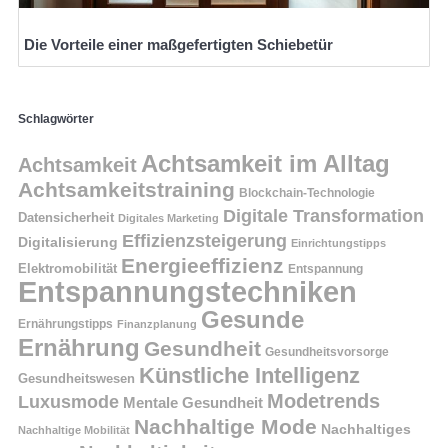
Die Vorteile einer maßgefertigten Schiebetür
Schlagwörter
Achtsamkeit im Alltag
Achtsamkeit
Achtsamkeitstraining
Blockchain-Technologie
Digitale Transformation
Datensicherheit
Digitales Marketing
Effizienzsteigerung
Digitalisierung
Einrichtungstipps
Energieeffizienz
Elektromobilität
Entspannung
Entspannungstechniken
Gesunde
Ernährungstipps
Finanzplanung
Ernährung
Gesundheit
Gesundheitsvorsorge
Künstliche Intelligenz
Gesundheitswesen
Modetrends
Luxusmode
Mentale Gesundheit
Nachhaltige Mode
Nachhaltiges
Nachhaltige Mobilität