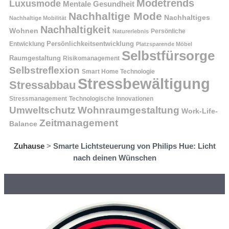
Modetrends
Luxusmode
Mentale Gesundheit
Nachhaltige Mode
Nachhaltiges
Nachhaltige Mobilität
Nachhaltigkeit
Wohnen
Persönliche
Naturerlebnis
Entwicklung
Persönlichkeitsentwicklung
Platzsparende Möbel
Selbstfürsorge
Raumgestaltung
Risikomanagement
Selbstreflexion
Smart Home Technologie
Stressbewältigung
Stressabbau
Stressmanagement
Technologische Innovationen
Wohnraumgestaltung
Umweltschutz
Work-Life-
Zeitmanagement
Balance
Zuhause
>
Smarte Lichtsteuerung von Philips Hue: Licht
nach deinen Wünschen