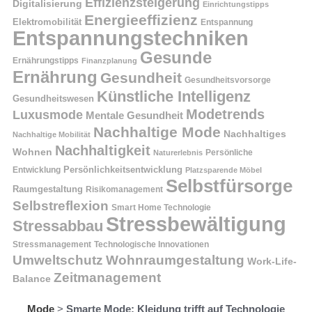
Effizienzsteigerung
Digitalisierung
Einrichtungstipps
Energieeffizienz
Elektromobilität
Entspannung
Entspannungstechniken
Gesunde
Ernährungstipps
Finanzplanung
Ernährung
Gesundheit
Gesundheitsvorsorge
Künstliche Intelligenz
Gesundheitswesen
Modetrends
Luxusmode
Mentale Gesundheit
Nachhaltige Mode
Nachhaltiges
Nachhaltige Mobilität
Nachhaltigkeit
Wohnen
Persönliche
Naturerlebnis
Entwicklung
Persönlichkeitsentwicklung
Platzsparende Möbel
Selbstfürsorge
Raumgestaltung
Risikomanagement
Selbstreflexion
Smart Home Technologie
Stressbewältigung
Stressabbau
Stressmanagement
Technologische Innovationen
Wohnraumgestaltung
Umweltschutz
Work-Life-
Zeitmanagement
Balance
Mode
>
Smarte Mode: Kleidung trifft auf Technologie