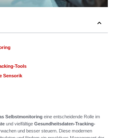
oring
acking-Tools
e Sensorik
as Selbstmonitoring
eine entscheidende Rolle im
äte
und vielfältige
Gesundheitsdaten-Tracking-
berwachen und besser steuern. Diese modernen
eitsdaten und fördern ein proaktives Management der