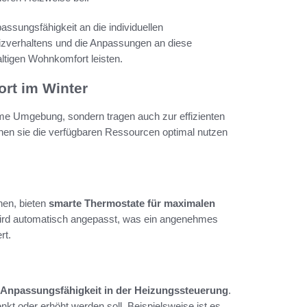
passungsfähigkeit an die individuellen
zverhaltens und die Anpassungen an diese
tigen Wohnkomfort leisten.
rt im Winter
me Umgebung, sondern tragen auch zur effizienten
nen sie die verfügbaren Ressourcen optimal nutzen
hen, bieten
smarte Thermostate für maximalen
wird automatisch angepasst, was ein angenehmes
rt.
Anpassungsfähigkeit in der Heizungssteuerung
.
nkt oder erhöht werden soll. Beispielsweise ist es