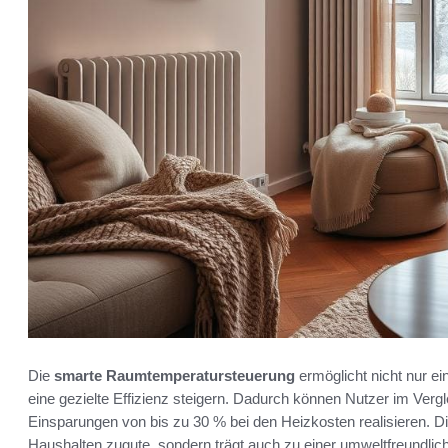
Die
smarte Raumtemperatursteuerung
ermöglicht nicht nur e
eine gezielte Effizienz steigern. Dadurch können Nutzer im Ve
Einsparungen von bis zu 30 % bei den Heizkosten realisieren. Di
Haushalten zugute, sondern trägt auch zu einer umweltfreundlic