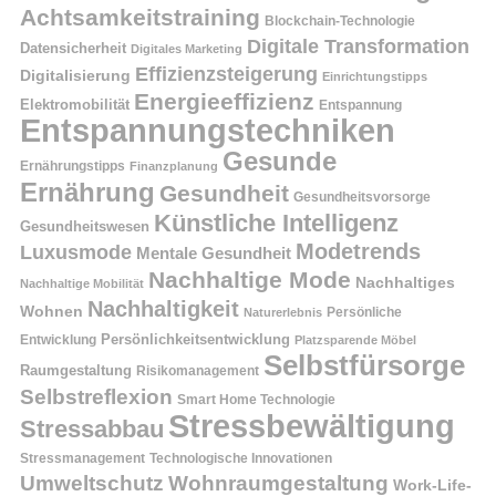
Achtsamkeitstraining
Blockchain-Technologie
Digitale Transformation
Datensicherheit
Digitales Marketing
Effizienzsteigerung
Digitalisierung
Einrichtungstipps
Energieeffizienz
Elektromobilität
Entspannung
Entspannungstechniken
Gesunde
Ernährungstipps
Finanzplanung
Ernährung
Gesundheit
Gesundheitsvorsorge
Künstliche Intelligenz
Gesundheitswesen
Modetrends
Luxusmode
Mentale Gesundheit
Nachhaltige Mode
Nachhaltiges
Nachhaltige Mobilität
Nachhaltigkeit
Wohnen
Persönliche
Naturerlebnis
Entwicklung
Persönlichkeitsentwicklung
Platzsparende Möbel
Selbstfürsorge
Raumgestaltung
Risikomanagement
Selbstreflexion
Smart Home Technologie
Stressbewältigung
Stressabbau
Stressmanagement
Technologische Innovationen
Wohnraumgestaltung
Umweltschutz
Work-Life-