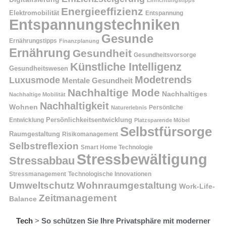
Energieeffizienz
Elektromobilität
Entspannung
Entspannungstechniken
Gesunde
Ernährungstipps
Finanzplanung
Ernährung
Gesundheit
Gesundheitsvorsorge
Künstliche Intelligenz
Gesundheitswesen
Modetrends
Luxusmode
Mentale Gesundheit
Nachhaltige Mode
Nachhaltiges
Nachhaltige Mobilität
Nachhaltigkeit
Wohnen
Persönliche
Naturerlebnis
Entwicklung
Persönlichkeitsentwicklung
Platzsparende Möbel
Selbstfürsorge
Raumgestaltung
Risikomanagement
Selbstreflexion
Smart Home Technologie
Stressbewältigung
Stressabbau
Stressmanagement
Technologische Innovationen
Wohnraumgestaltung
Umweltschutz
Work-Life-
Zeitmanagement
Balance
Tech
>
So schützen Sie Ihre Privatsphäre mit moderner