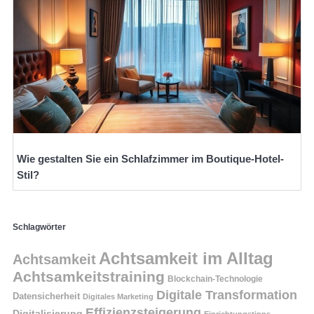
Wie gestalten Sie ein Schlafzimmer im Boutique-Hotel-
Stil?
Schlagwörter
Achtsamkeit im Alltag
Achtsamkeit
Achtsamkeitstraining
Blockchain-Technologie
Digitale Transformation
Datensicherheit
Digitales Marketing
Effizienzsteigerung
Digitalisierung
Einrichtungstipps