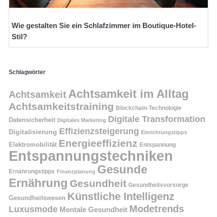
Wie gestalten Sie ein Schlafzimmer im Boutique-Hotel-
Stil?
Schlagwörter
Achtsamkeit im Alltag
Achtsamkeit
Achtsamkeitstraining
Blockchain-Technologie
Digitale Transformation
Datensicherheit
Digitales Marketing
Effizienzsteigerung
Digitalisierung
Einrichtungstipps
Energieeffizienz
Elektromobilität
Entspannung
Entspannungstechniken
Gesunde
Ernährungstipps
Finanzplanung
Ernährung
Gesundheit
Gesundheitsvorsorge
Künstliche Intelligenz
Gesundheitswesen
Modetrends
Luxusmode
Mentale Gesundheit