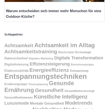
Warum entscheiden sich immer mehr Menschen für eine
Outdoor-Küche?
Schlagwörter
Achtsamkeit im Alltag
Achtsamkeit
Achtsamkeitstraining
Blockchain-Technologie
Digitale Transformation
Datensicherheit
Digitales Marketing
Effizienzsteigerung
Digitalisierung
Einrichtungstipps
Energieeffizienz
Elektromobilität
Entspannung
Entspannungstechniken
Gesunde
Ernährungstipps
Finanzplanung
Ernährung
Gesundheit
Gesundheitsvorsorge
Künstliche Intelligenz
Gesundheitswesen
Modetrends
Luxusmode
Mentale Gesundheit