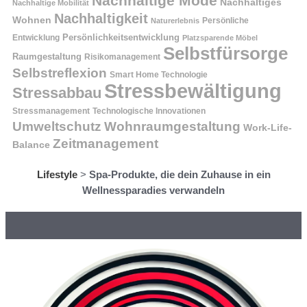
Nachhaltige Mode
Nachhaltiges
Nachhaltige Mobilität
Nachhaltigkeit
Wohnen
Persönliche
Naturerlebnis
Entwicklung
Persönlichkeitsentwicklung
Platzsparende Möbel
Selbstfürsorge
Raumgestaltung
Risikomanagement
Selbstreflexion
Smart Home Technologie
Stressbewältigung
Stressabbau
Stressmanagement
Technologische Innovationen
Wohnraumgestaltung
Umweltschutz
Work-Life-
Zeitmanagement
Balance
Lifestyle
>
Spa-Produkte, die dein Zuhause in ein
Wellnessparadies verwandeln