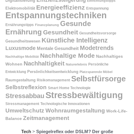
Effizienzsteigerung
Digitalisierung
Einrichtungstipps
Energieeffizienz
Elektromobilität
Entspannung
Entspannungstechniken
Gesunde
Ernährungstipps
Finanzplanung
Ernährung
Gesundheit
Gesundheitsvorsorge
Künstliche Intelligenz
Gesundheitswesen
Modetrends
Luxusmode
Mentale Gesundheit
Nachhaltige Mode
Nachhaltiges
Nachhaltige Mobilität
Nachhaltigkeit
Wohnen
Persönliche
Naturerlebnis
Entwicklung
Persönlichkeitsentwicklung
Platzsparende Möbel
Selbstfürsorge
Raumgestaltung
Risikomanagement
Selbstreflexion
Smart Home Technologie
Stressbewältigung
Stressabbau
Stressmanagement
Technologische Innovationen
Wohnraumgestaltung
Umweltschutz
Work-Life-
Zeitmanagement
Balance
Tech
>
Spiegelreflex oder DSLM? Der große