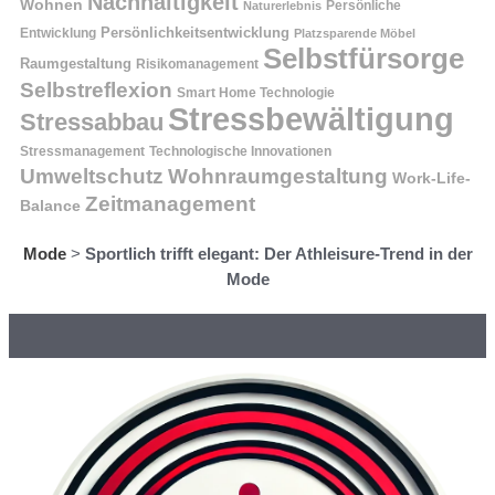
Nachhaltigkeit
Wohnen
Persönliche
Naturerlebnis
Entwicklung
Persönlichkeitsentwicklung
Platzsparende Möbel
Selbstfürsorge
Raumgestaltung
Risikomanagement
Selbstreflexion
Smart Home Technologie
Stressbewältigung
Stressabbau
Stressmanagement
Technologische Innovationen
Wohnraumgestaltung
Umweltschutz
Work-Life-
Zeitmanagement
Balance
Mode
>
Sportlich trifft elegant: Der Athleisure-Trend in der
Mode