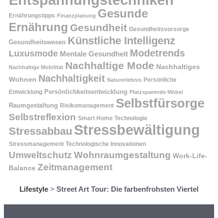
Entspannungstechniken
Gesunde
Ernährungstipps
Finanzplanung
Ernährung
Gesundheit
Gesundheitsvorsorge
Künstliche Intelligenz
Gesundheitswesen
Modetrends
Luxusmode
Mentale Gesundheit
Nachhaltige Mode
Nachhaltiges
Nachhaltige Mobilität
Nachhaltigkeit
Wohnen
Persönliche
Naturerlebnis
Entwicklung
Persönlichkeitsentwicklung
Platzsparende Möbel
Selbstfürsorge
Raumgestaltung
Risikomanagement
Selbstreflexion
Smart Home Technologie
Stressbewältigung
Stressabbau
Stressmanagement
Technologische Innovationen
Wohnraumgestaltung
Umweltschutz
Work-Life-
Zeitmanagement
Balance
Lifestyle
>
Street Art Tour: Die farbenfrohsten Viertel