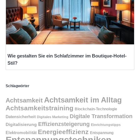
Wie gestalten Sie ein Schlafzimmer im Boutique-Hotel-
Stil?
Schlagwörter
Achtsamkeit im Alltag
Achtsamkeit
Achtsamkeitstraining
Blockchain-Technologie
Digitale Transformation
Datensicherheit
Digitales Marketing
Effizienzsteigerung
Digitalisierung
Einrichtungstipps
Energieeffizienz
Elektromobilität
Entspannung