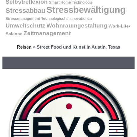
Selbstreflexion
Smart Home Technologie
Stressbewältigung
Stressabbau
Stressmanagement
Technologische Innovationen
Wohnraumgestaltung
Umweltschutz
Work-Life-
Zeitmanagement
Balance
Reisen
>
Street Food und Kunst in Austin, Texas