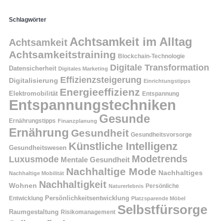
Schlagwörter
Achtsamkeit im Alltag
Achtsamkeit
Achtsamkeitstraining
Blockchain-Technologie
Digitale Transformation
Datensicherheit
Digitales Marketing
Effizienzsteigerung
Digitalisierung
Einrichtungstipps
Energieeffizienz
Elektromobilität
Entspannung
Entspannungstechniken
Gesunde
Ernährungstipps
Finanzplanung
Ernährung
Gesundheit
Gesundheitsvorsorge
Künstliche Intelligenz
Gesundheitswesen
Modetrends
Luxusmode
Mentale Gesundheit
Nachhaltige Mode
Nachhaltiges
Nachhaltige Mobilität
Nachhaltigkeit
Wohnen
Persönliche
Naturerlebnis
Entwicklung
Persönlichkeitsentwicklung
Platzsparende Möbel
Selbstfürsorge
Raumgestaltung
Risikomanagement