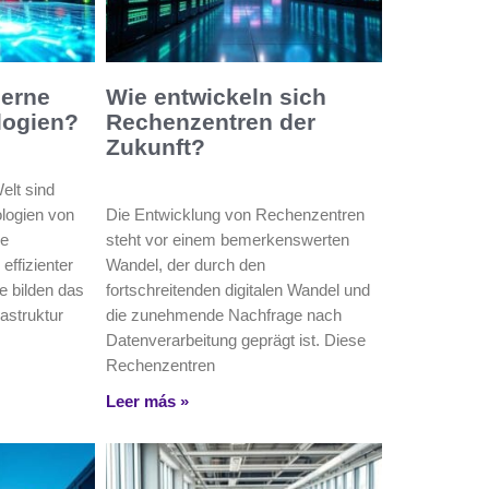
derne
Wie entwickeln sich
logien?
Rechenzentren der
Zukunft?
Welt sind
logien von
Die Entwicklung von Rechenzentren
ie
steht vor einem bemerkenswerten
 effizienter
Wandel, der durch den
 bilden das
fortschreitenden digitalen Wandel und
rastruktur
die zunehmende Nachfrage nach
Datenverarbeitung geprägt ist. Diese
Rechenzentren
Leer más »