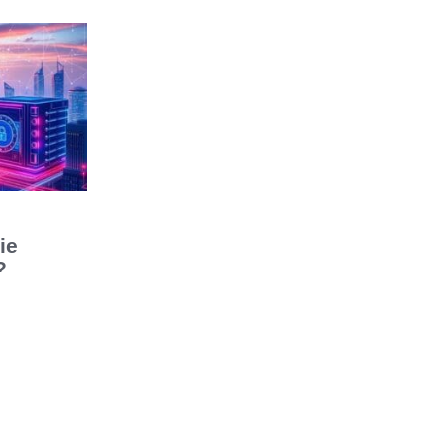
ie
?
ain-
herheit
und -risiken