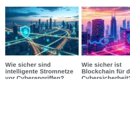
Wie sicher sind
Wie sicher ist
intelligente Stromnetze
Blockchain für d
vor Cyberangriffen?
Cybersicherheit
Erfahren Sie, wie sicher intelligente
Erfahren Sie, wie Blockch
Stromnetze vor Cyberangriffen sind,
Technologie die Cybersic
und welche Maßnahmen ihre
verstärkt und welche
Sicherheit gewährleisten.
Sicherheitsmechanismen 
damit verbunden sind.
Leer más »