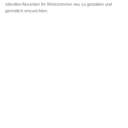
stilvollen Akzenten Ihr Wohnzimmer neu zu gestalten und
gemütlich einzurichten.
Leer más »
Welche Couch passt zu deinem
Einrichtungsstil?
Entdecken Sie die perfekte Couch für Ihr Wohnzimmer, die