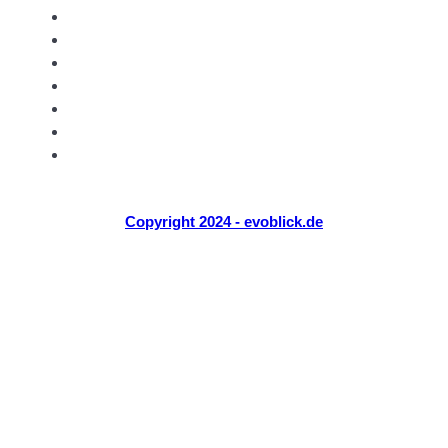
Mode
Reisen
Tech
Über Uns
Kontakt
Website
Datenschutzerklärung
Copyright 2024 - evoblick.de