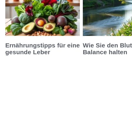
Ernährungstipps für eine
Wie Sie den Blut
gesunde Leber
Balance halten
Entdecken Sie effektive
Erfahren Sie, wie Sie den
Ernährungstipps für eine gesunde
Balance halten mit bewähr
Leber und wie Nahrung zur
Ernährung, Bewegung und
Lebergesundheit und -entgiftung
Stressmanagement.
beitragen kann.
Leer más »
Leer más »