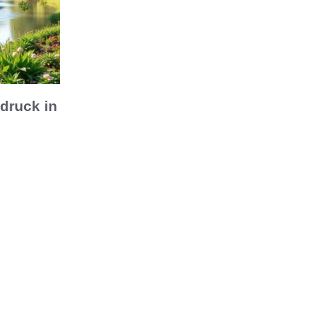
druck in
 Blutdruck in
ten Tipps für
 effektives