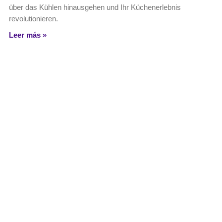
über das Kühlen hinausgehen und Ihr Küchenerlebnis
revolutionieren.
Leer más »
Edge Computing: Datenverarbeitung am
Netzwerkrand
Erfahren Sie, wie Edge Computing die Datenverarbeitung am