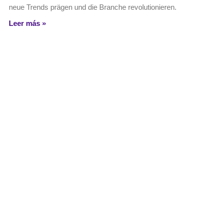
neue Trends prägen und die Branche revolutionieren.
Leer más »
Kultur und Mode: Die Verschmelzung
von Tradition und Trend
Entdecken Sie, wie Kultur und Mode ineinanderfließen – eine
faszinierende Reise durch Tradition und Trend in der