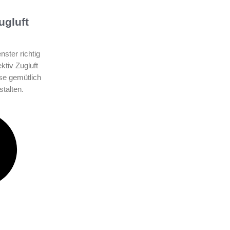
ugluft
nster richtig
ktiv Zugluft
se gemütlich
stalten.