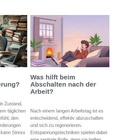
Was hilft beim
erung?
Abschalten nach der
Arbeit?
ein Zustand,
rem täglichen
Nach einem langen Arbeitstag ist es
fühl, den
entscheidend, effektiv abzuschalten
orderungen
und sich zu regenerieren.
 kann Stress
Entspannungstechniken spielen dabei
eine zentrale Rolle, denn sie helfen