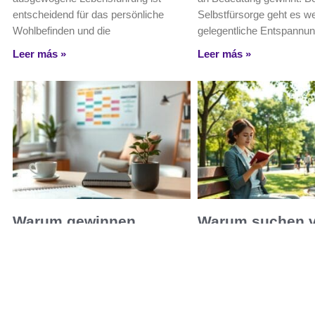
entscheidend für das persönliche
Selbstfürsorge geht es we
Wohlbefinden und die
gelegentliche Entspannun
Leer más »
Leer más »
Warum gewinnen
Warum suchen v
Routinen an Bedeutung?
Menschen nach
Entschleunigun
In einer Welt, die von ständigen
Ablenkungen und Unsicherheiten
In einer Welt, die von st
geprägt ist, erfahren Routinen eine
Wandel und Hektik geprägt