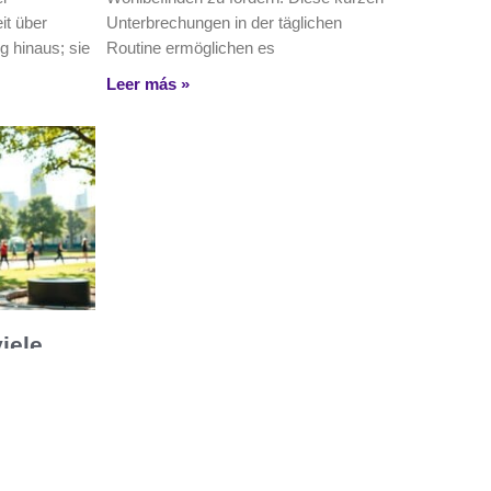
it über
Unterbrechungen in der täglichen
g hinaus; sie
Routine ermöglichen es
Leer más »
iele
g?
ändigem
 ist, finden