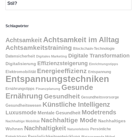
Stil?
Schlagwörter
Achtsamkeit im Alltag
Achtsamkeit
Achtsamkeitstraining
Blockchain-Technologie
Digitale Transformation
Datensicherheit
Digitales Marketing
Effizienzsteigerung
Digitalisierung
Einrichtungstipps
Energieeffizienz
Elektromobilität
Entspannung
Entspannungstechniken
Gesunde
Ernährungstipps
Finanzplanung
Ernährung
Gesundheit
Gesundheitsvorsorge
Künstliche Intelligenz
Gesundheitswesen
Modetrends
Luxusmode
Mentale Gesundheit
Nachhaltige Mode
Nachhaltiges
Nachhaltige Mobilität
Nachhaltigkeit
Wohnen
Persönliche
Naturerlebnis
Entwicklung
Persönlichkeitsentwicklung
Platzsparende Möbel