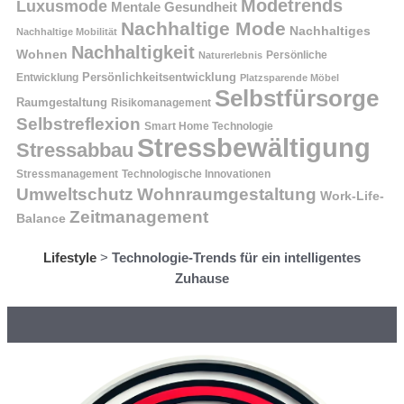
Modetrends
Luxusmode
Mentale Gesundheit
Nachhaltige Mode
Nachhaltiges
Nachhaltige Mobilität
Nachhaltigkeit
Wohnen
Persönliche
Naturerlebnis
Entwicklung
Persönlichkeitsentwicklung
Platzsparende Möbel
Selbstfürsorge
Raumgestaltung
Risikomanagement
Selbstreflexion
Smart Home Technologie
Stressbewältigung
Stressabbau
Stressmanagement
Technologische Innovationen
Wohnraumgestaltung
Umweltschutz
Work-Life-
Zeitmanagement
Balance
Lifestyle
>
Technologie-Trends für ein intelligentes
Zuhause