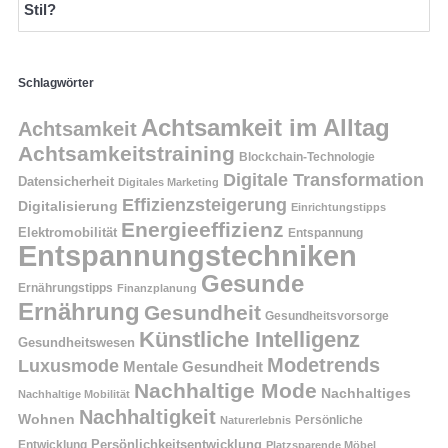
Stil?
Schlagwörter
Achtsamkeit im Alltag
Achtsamkeit
Achtsamkeitstraining
Blockchain-Technologie
Digitale Transformation
Datensicherheit
Digitales Marketing
Effizienzsteigerung
Digitalisierung
Einrichtungstipps
Energieeffizienz
Elektromobilität
Entspannung
Entspannungstechniken
Gesunde
Ernährungstipps
Finanzplanung
Ernährung
Gesundheit
Gesundheitsvorsorge
Künstliche Intelligenz
Gesundheitswesen
Modetrends
Luxusmode
Mentale Gesundheit
Nachhaltige Mode
Nachhaltiges
Nachhaltige Mobilität
Nachhaltigkeit
Wohnen
Persönliche
Naturerlebnis
Entwicklung
Persönlichkeitsentwicklung
Platzsparende Möbel