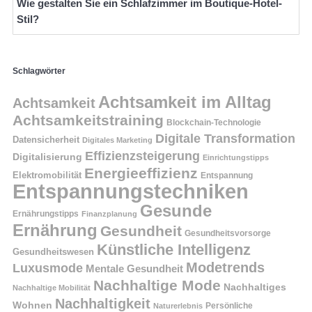
Wie gestalten Sie ein Schlafzimmer im Boutique-Hotel-
Stil?
Schlagwörter
Achtsamkeit im Alltag
Achtsamkeit
Achtsamkeitstraining
Blockchain-Technologie
Digitale Transformation
Datensicherheit
Digitales Marketing
Effizienzsteigerung
Digitalisierung
Einrichtungstipps
Energieeffizienz
Elektromobilität
Entspannung
Entspannungstechniken
Gesunde
Ernährungstipps
Finanzplanung
Ernährung
Gesundheit
Gesundheitsvorsorge
Künstliche Intelligenz
Gesundheitswesen
Modetrends
Luxusmode
Mentale Gesundheit
Nachhaltige Mode
Nachhaltiges
Nachhaltige Mobilität
Nachhaltigkeit
Wohnen
Persönliche
Naturerlebnis