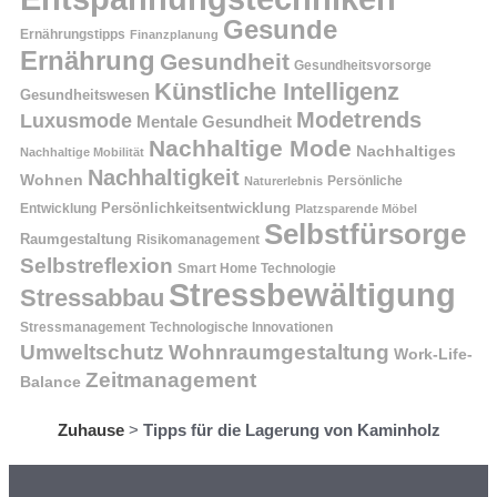
Gesunde
Ernährungstipps
Finanzplanung
Ernährung
Gesundheit
Gesundheitsvorsorge
Künstliche Intelligenz
Gesundheitswesen
Modetrends
Luxusmode
Mentale Gesundheit
Nachhaltige Mode
Nachhaltiges
Nachhaltige Mobilität
Nachhaltigkeit
Wohnen
Persönliche
Naturerlebnis
Entwicklung
Persönlichkeitsentwicklung
Platzsparende Möbel
Selbstfürsorge
Raumgestaltung
Risikomanagement
Selbstreflexion
Smart Home Technologie
Stressbewältigung
Stressabbau
Stressmanagement
Technologische Innovationen
Wohnraumgestaltung
Umweltschutz
Work-Life-
Zeitmanagement
Balance
Zuhause
>
Tipps für die Lagerung von Kaminholz