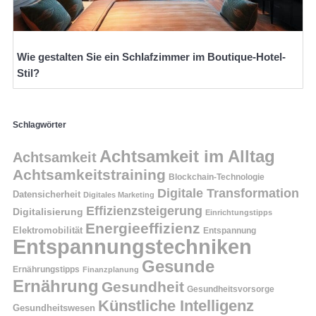
Wie gestalten Sie ein Schlafzimmer im Boutique-Hotel-
Stil?
Schlagwörter
Achtsamkeit im Alltag
Achtsamkeit
Achtsamkeitstraining
Blockchain-Technologie
Digitale Transformation
Datensicherheit
Digitales Marketing
Effizienzsteigerung
Digitalisierung
Einrichtungstipps
Energieeffizienz
Elektromobilität
Entspannung
Entspannungstechniken
Gesunde
Ernährungstipps
Finanzplanung
Ernährung
Gesundheit
Gesundheitsvorsorge
Künstliche Intelligenz
Gesundheitswesen