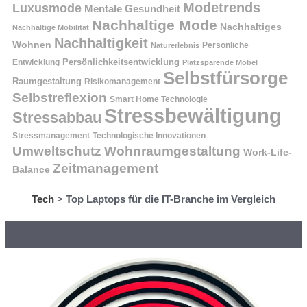
Modetrends
Luxusmode
Mentale Gesundheit
Nachhaltige Mode
Nachhaltiges
Nachhaltige Mobilität
Nachhaltigkeit
Wohnen
Persönliche
Naturerlebnis
Entwicklung
Persönlichkeitsentwicklung
Platzsparende Möbel
Selbstfürsorge
Raumgestaltung
Risikomanagement
Selbstreflexion
Smart Home Technologie
Stressbewältigung
Stressabbau
Stressmanagement
Technologische Innovationen
Wohnraumgestaltung
Umweltschutz
Work-Life-
Zeitmanagement
Balance
Tech
>
Top Laptops für die IT-Branche im Vergleich