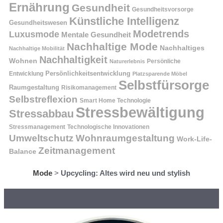
Ernährung
Gesundheit
Gesundheitsvorsorge
Künstliche Intelligenz
Gesundheitswesen
Modetrends
Luxusmode
Mentale Gesundheit
Nachhaltige Mode
Nachhaltiges
Nachhaltige Mobilität
Nachhaltigkeit
Wohnen
Persönliche
Naturerlebnis
Entwicklung
Persönlichkeitsentwicklung
Platzsparende Möbel
Selbstfürsorge
Raumgestaltung
Risikomanagement
Selbstreflexion
Smart Home Technologie
Stressbewältigung
Stressabbau
Stressmanagement
Technologische Innovationen
Wohnraumgestaltung
Umweltschutz
Work-Life-
Zeitmanagement
Balance
Mode
>
Upcycling: Altes wird neu und stylish