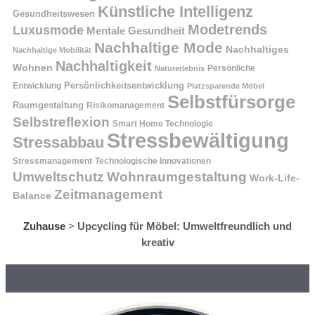
Künstliche Intelligenz
Gesundheitswesen
Modetrends
Luxusmode
Mentale Gesundheit
Nachhaltige Mode
Nachhaltiges
Nachhaltige Mobilität
Nachhaltigkeit
Wohnen
Persönliche
Naturerlebnis
Entwicklung
Persönlichkeitsentwicklung
Platzsparende Möbel
Selbstfürsorge
Raumgestaltung
Risikomanagement
Selbstreflexion
Smart Home Technologie
Stressbewältigung
Stressabbau
Stressmanagement
Technologische Innovationen
Wohnraumgestaltung
Umweltschutz
Work-Life-
Zeitmanagement
Balance
Zuhause
>
Upcycling für Möbel: Umweltfreundlich und
kreativ