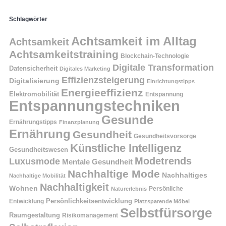
Schlagwörter
Achtsamkeit im Alltag
Achtsamkeit
Achtsamkeitstraining
Blockchain-Technologie
Digitale Transformation
Datensicherheit
Digitales Marketing
Effizienzsteigerung
Digitalisierung
Einrichtungstipps
Energieeffizienz
Elektromobilität
Entspannung
Entspannungstechniken
Gesunde
Ernährungstipps
Finanzplanung
Ernährung
Gesundheit
Gesundheitsvorsorge
Künstliche Intelligenz
Gesundheitswesen
Modetrends
Luxusmode
Mentale Gesundheit
Nachhaltige Mode
Nachhaltiges
Nachhaltige Mobilität
Nachhaltigkeit
Wohnen
Persönliche
Naturerlebnis
Entwicklung
Persönlichkeitsentwicklung
Platzsparende Möbel
Selbstfürsorge
Raumgestaltung
Risikomanagement