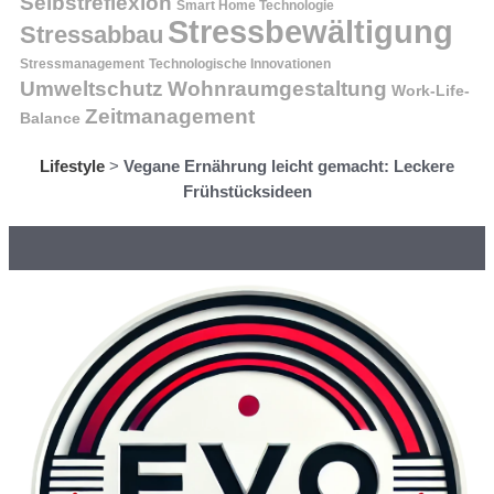
Selbstreflexion
Smart Home Technologie
Stressbewältigung
Stressabbau
Stressmanagement
Technologische Innovationen
Wohnraumgestaltung
Umweltschutz
Work-Life-
Zeitmanagement
Balance
Lifestyle
>
Vegane Ernährung leicht gemacht: Leckere
Frühstücksideen