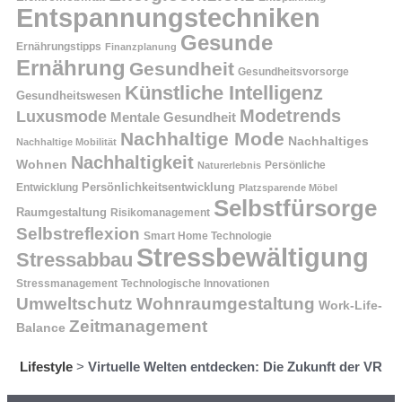
Entspannungstechniken
Gesunde
Ernährungstipps
Finanzplanung
Ernährung
Gesundheit
Gesundheitsvorsorge
Künstliche Intelligenz
Gesundheitswesen
Modetrends
Luxusmode
Mentale Gesundheit
Nachhaltige Mode
Nachhaltiges
Nachhaltige Mobilität
Nachhaltigkeit
Wohnen
Persönliche
Naturerlebnis
Entwicklung
Persönlichkeitsentwicklung
Platzsparende Möbel
Selbstfürsorge
Raumgestaltung
Risikomanagement
Selbstreflexion
Smart Home Technologie
Stressbewältigung
Stressabbau
Stressmanagement
Technologische Innovationen
Wohnraumgestaltung
Umweltschutz
Work-Life-
Zeitmanagement
Balance
Lifestyle
>
Virtuelle Welten entdecken: Die Zukunft der VR