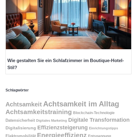
Wie gestalten Sie ein Schlafzimmer im Boutique-Hotel-
Stil?
Schlagwörter
Achtsamkeit im Alltag
Achtsamkeit
Achtsamkeitstraining
Blockchain-Technologie
Digitale Transformation
Datensicherheit
Digitales Marketing
Effizienzsteigerung
Digitalisierung
Einrichtungstipps
Energieeffizienz
Elektromobilität
Entspannung