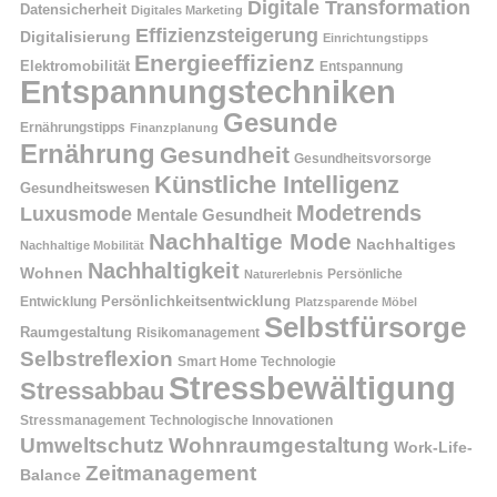
Digitale Transformation
Datensicherheit
Digitales Marketing
Effizienzsteigerung
Digitalisierung
Einrichtungstipps
Energieeffizienz
Elektromobilität
Entspannung
Entspannungstechniken
Gesunde
Ernährungstipps
Finanzplanung
Ernährung
Gesundheit
Gesundheitsvorsorge
Künstliche Intelligenz
Gesundheitswesen
Modetrends
Luxusmode
Mentale Gesundheit
Nachhaltige Mode
Nachhaltiges
Nachhaltige Mobilität
Nachhaltigkeit
Wohnen
Persönliche
Naturerlebnis
Entwicklung
Persönlichkeitsentwicklung
Platzsparende Möbel
Selbstfürsorge
Raumgestaltung
Risikomanagement
Selbstreflexion
Smart Home Technologie
Stressbewältigung
Stressabbau
Stressmanagement
Technologische Innovationen
Wohnraumgestaltung
Umweltschutz
Work-Life-
Zeitmanagement
Balance