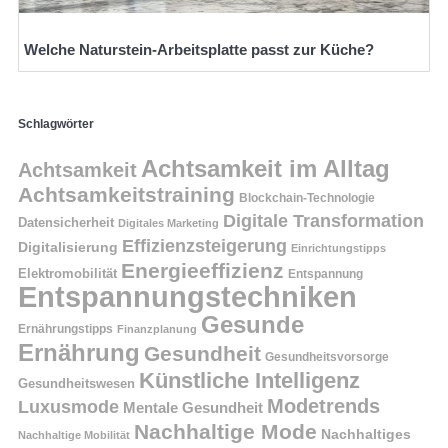
Welche Naturstein-Arbeitsplatte passt zur Küche?
Schlagwörter
Achtsamkeit im Alltag
Achtsamkeit
Achtsamkeitstraining
Blockchain-Technologie
Digitale Transformation
Datensicherheit
Digitales Marketing
Effizienzsteigerung
Digitalisierung
Einrichtungstipps
Energieeffizienz
Elektromobilität
Entspannung
Entspannungstechniken
Gesunde
Ernährungstipps
Finanzplanung
Ernährung
Gesundheit
Gesundheitsvorsorge
Künstliche Intelligenz
Gesundheitswesen
Modetrends
Luxusmode
Mentale Gesundheit
Nachhaltige Mode
Nachhaltiges
Nachhaltige Mobilität