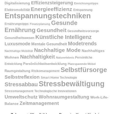
Effizienzsteigerung
Digitalisierung
Einrichtungstipps
Energieeffizienz
Elektromobilität
Entspannung
Entspannungstechniken
Gesunde
Ernährungstipps
Finanzplanung
Ernährung
Gesundheit
Gesundheitsvorsorge
Künstliche Intelligenz
Gesundheitswesen
Modetrends
Luxusmode
Mentale Gesundheit
Nachhaltige Mode
Nachhaltiges
Nachhaltige Mobilität
Nachhaltigkeit
Wohnen
Persönliche
Naturerlebnis
Entwicklung
Persönlichkeitsentwicklung
Platzsparende Möbel
Selbstfürsorge
Raumgestaltung
Risikomanagement
Selbstreflexion
Smart Home Technologie
Stressbewältigung
Stressabbau
Stressmanagement
Technologische Innovationen
Wohnraumgestaltung
Umweltschutz
Work-Life-
Zeitmanagement
Balance