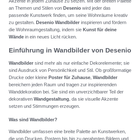
Akzente in jedem Zuhause zu setzen. Mit der breiten Palette
an Themen und Stilen von
Desenio
wird jeder das
passende Kunstwerk finden, um seine Wohnräume kreativ
zu gestalten.
Desenio Wandbilder
inspirieren und fördern
die Wohnraumgestaltung, indem sie
Kunst für deine
Wände
in ein neues Licht rücken.
Einführung in Wandbilder von Desenio
Wandbilder
sind mehr als nur einfache Dekorelemente; sie
sind Ausdruck von Persönlichkeit und Stil. Ob großformatige
Drucke oder kleine
Poster für Zuhause
,
Wandbilder
bereichern jeden Raum und tragen zur inspirierenden
Wanddekoration bei. Sie sind ein unverzichtbarer Teil der
dekorativen
Wandgestaltung
, da sie visuelle Akzente
setzen und Stimmungen erzeugen.
Was sind Wandbilder?
Wandbilder umfassen eine breite Palette an Kunstwerken,
die von Drucken, Postern bis hin zu gerahmten Bildern und