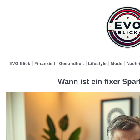
EVO Blick
Finanziell
Gesundheit
Lifestyle
Mode
Nachr
Wann ist ein fixer Spa