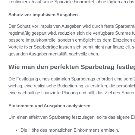
kontinuierlich auf seine Sparziele hinarbeitet, ohne täglich an 
Schutz vor impulsiven Ausgaben
Der Schutz vor impulsiven Ausgaben wird durch feste Sparbeträ
regelmäßig gespart wird, reduziert sich die verfügbare Summe für
bessere Impulskontrolle, sondern ermöglicht es dem Einzelnen
Vorteile fixer Sparbeträge lassen sich somit nicht nur finanziell,
gesunden Ausgabenmentalität nachvollziehen.
Wie man den perfekten Sparbetrag festle
Die Festlegung eines optimalen Sparbetrags erfordert eine sorg
wichtig, eine realistische Budgetierung zu erstellen, die persön
eine nachhaltige finanzielle Planung und hilft, das Ziel des Spare
Einkommen und Ausgaben analysieren
Um einen effektiven Sparbetrag festzulegen, sollte das eigene 
Die Höhe des monatlichen Einkommens ermitteln.