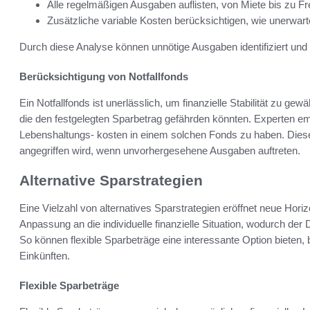
Alle regelmäßigen Ausgaben auflisten, von Miete bis zu Frei
Zusätzliche variable Kosten berücksichtigen, wie unerwar
Durch diese Analyse können unnötige Ausgaben identifiziert und 
Berücksichtigung von Notfallfonds
Ein Notfallfonds ist unerlässlich, um finanzielle Stabilität zu ge
die den festgelegten Sparbetrag gefährden könnten. Experten e
Lebenshaltungs- kosten in einem solchen Fonds zu haben. Diese
angegriffen wird, wenn unvorhergesehene Ausgaben auftreten.
Alternative Sparstrategien
Eine Vielzahl von alternatives Sparstrategien eröffnet neue Hori
Anpassung an die individuelle finanzielle Situation, wodurch der 
So können flexible Sparbeträge eine interessante Option bieten
Einkünften.
Flexible Sparbeträge