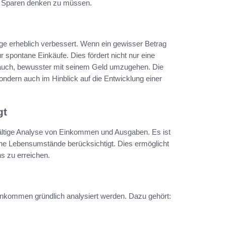
das Sparen denken zu müssen.
ge erheblich verbessert. Wenn ein gewisser Betrag
 spontane Einkäufe. Dies fördert nicht nur eine
 auch, bewusster mit seinem Geld umzugehen. Die
 sondern auch im Hinblick auf die Entwicklung einer
gt
fältige Analyse von Einkommen und Ausgaben. Es ist
liche Lebensumstände berücksichtigt. Dies ermöglicht
ns zu erreichen.
Einkommen gründlich analysiert werden. Dazu gehört: