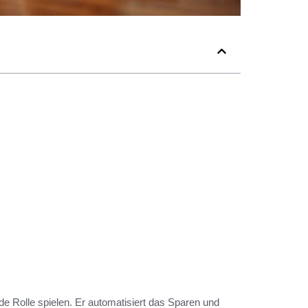
de Rolle spielen. Er automatisiert das Sparen und