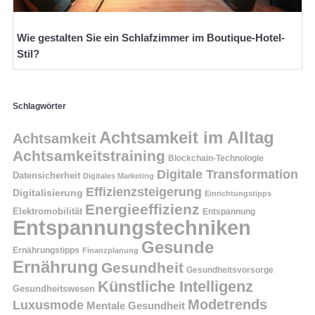
Wie gestalten Sie ein Schlafzimmer im Boutique-Hotel-
Stil?
Schlagwörter
Achtsamkeit im Alltag
Achtsamkeit
Achtsamkeitstraining
Blockchain-Technologie
Digitale Transformation
Datensicherheit
Digitales Marketing
Effizienzsteigerung
Digitalisierung
Einrichtungstipps
Energieeffizienz
Elektromobilität
Entspannung
Entspannungstechniken
Gesunde
Ernährungstipps
Finanzplanung
Ernährung
Gesundheit
Gesundheitsvorsorge
Künstliche Intelligenz
Gesundheitswesen
Modetrends
Luxusmode
Mentale Gesundheit