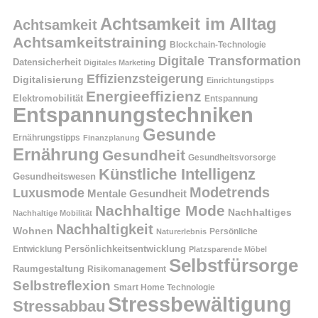
Achtsamkeit im Alltag
Achtsamkeit
Achtsamkeitstraining
Blockchain-Technologie
Digitale Transformation
Datensicherheit
Digitales Marketing
Effizienzsteigerung
Digitalisierung
Einrichtungstipps
Energieeffizienz
Elektromobilität
Entspannung
Entspannungstechniken
Gesunde
Ernährungstipps
Finanzplanung
Ernährung
Gesundheit
Gesundheitsvorsorge
Künstliche Intelligenz
Gesundheitswesen
Modetrends
Luxusmode
Mentale Gesundheit
Nachhaltige Mode
Nachhaltiges
Nachhaltige Mobilität
Nachhaltigkeit
Wohnen
Persönliche
Naturerlebnis
Entwicklung
Persönlichkeitsentwicklung
Platzsparende Möbel
Selbstfürsorge
Raumgestaltung
Risikomanagement
Selbstreflexion
Smart Home Technologie
Stressbewältigung
Stressabbau